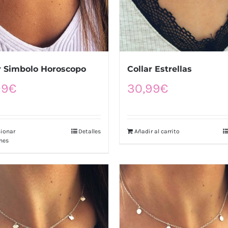
r Simbolo Horoscopo
Collar Estrellas
99
€
30,99
€
cionar
Detalles
Añadir al carrito
nes