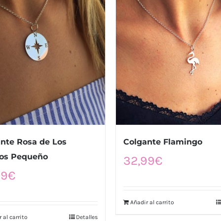
nte Rosa de Los
Colgante Flamingo
tos Pequeño
32,99
€
99
€
Añadir al carrito
 al carrito
Detalles