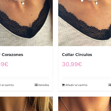
r Corazones
Collar Circulos
99
€
30,99
€
 al carrito
Detalles
Añadir al carrito