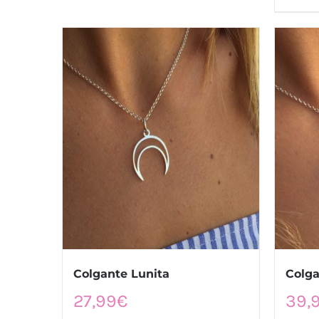
Colgante Lunita
Colga
27,99
€
39,