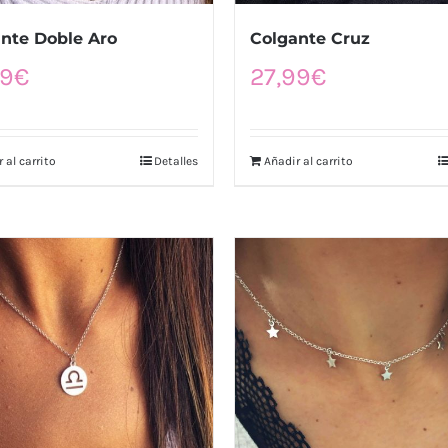
nte Doble Aro
Colgante Cruz
99
€
27,99
€
 al carrito
Detalles
Añadir al carrito