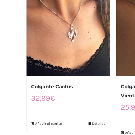
Colgante Cactus
Colga
Vien
32,99
€
25,
Añadir al carrito
Detalles
Añadir