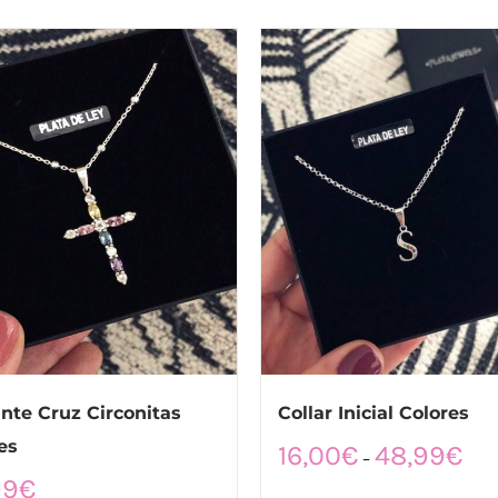
nte Cruz Circonitas
Collar Inicial Colores
es
16,00
€
48,99
€
–
99
€