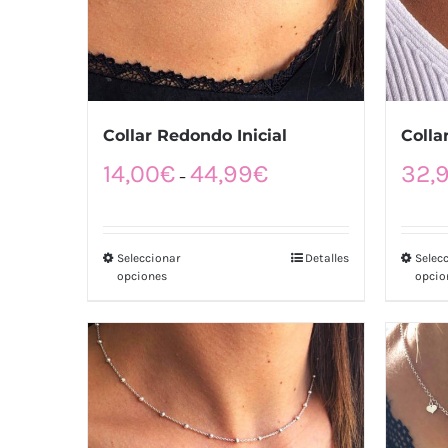
Collar Redondo Inicial
Colla
14,00
€
44,99
€
32,
–
Seleccionar
Detalles
Selec
opciones
opcio