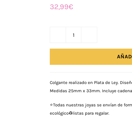
32,99
€
Colgante
Cruz
Padre
AÑAD
Nuestro
cantidad
Colgante realizado en Plata de Ley. Dise
Medidas 25mm x 33mm. Incluye cadena 
⭐
Todas nuestras joyas se envían de form
ecológico♻️listas para regalar.