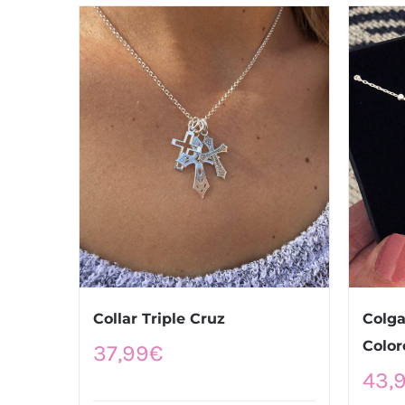
Collar Triple Cruz
Colga
Color
37,99
€
43,