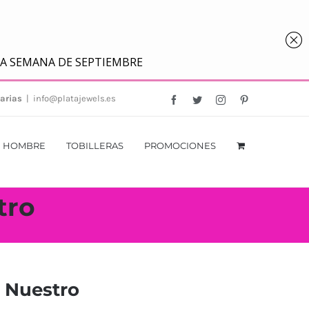
arias
|
info@platajewels.es
Facebook
Twitter
Instagram
Pinterest
HOMBRE
TOBILLERAS
PROMOCIONES
tro
 Nuestro