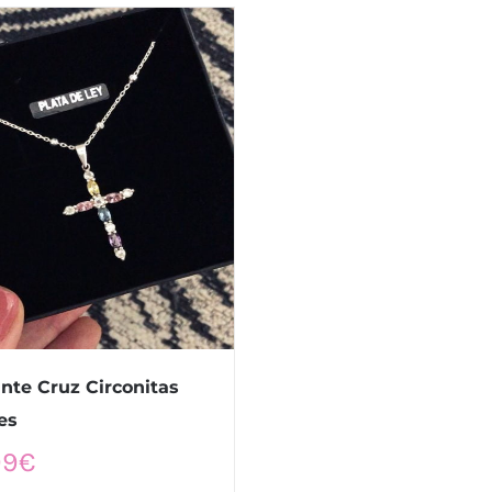
nte Cruz Circonitas
es
99
€