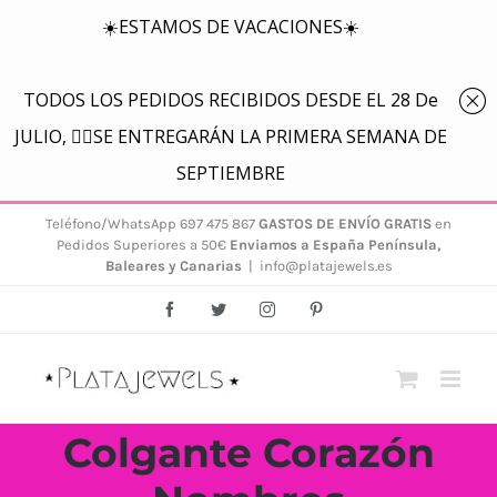
Saltar
Teléfono/WhatsApp 697 475 867
GASTOS DE ENVÍO GRATIS
en
Pedidos Superiores a 50€
Enviamos a España Península,
al
Baleares y Canarias
|
info@platajewels.es
contenido
Facebook
Twitter
Instagram
Pinterest
Colgante Corazón