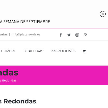
arias
|
info@platajewels.es
Facebook
Twitter
Instagram
Pinterest
HOMBRE
TOBILLERAS
PROMOCIONES
ndas
as Redondas
as Redondas