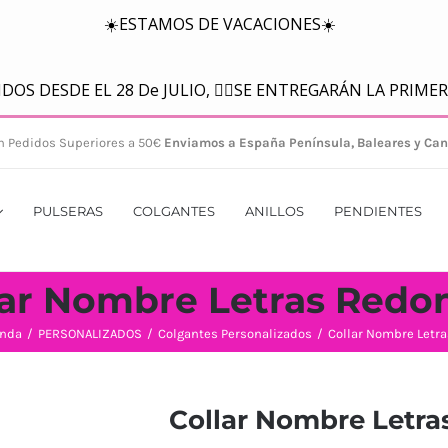
n Pedidos Superiores a 50€
Enviamos a España Península, Baleares y Can
PULSERAS
COLGANTES
ANILLOS
PENDIENTES
lar Nombre Letras Redo
enda
/
PERSONALIZADOS
/
Colgantes Personalizados
/
Collar Nombre Letr
Collar Nombre Letr