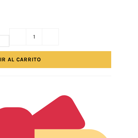
Collar
Nombre
Letras
IR AL CARRITO
Redondas
cantidad