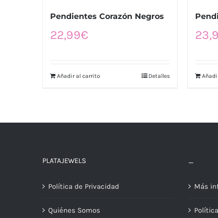
Pendientes Corazón Negros
Pendi
22,99
€
23,
Añadir al carrito
Detalles
Añadir
PLATAJEWELS
_
Política de Privacidad
Más in
Quiénes Somos
Polític