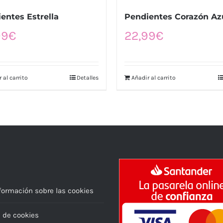
entes Estrella
Pendientes Corazón Az
99
€
22,99
€
 al carrito
Detalles
Añadir al carrito
formación sobre las cookies
a de cookies