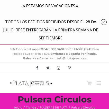
Saltar
Teléfono/WhatsApp 697 475 867
GASTOS DE ENVÍO GRATIS
en
Pedidos Superiores a 50€
Enviamos a España Península,
al
Baleares y Canarias
|
info@platajewels.es
contenido
Facebook
Twitter
Instagram
Pinterest
Pulsera Circulos
Inicio
/
Tienda
/
PULSERAS DE PLATA
/
Pulsera Circulos