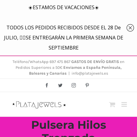
Saltar
Teléfono/WhatsApp 697 475 867
GASTOS DE ENVÍO GRATIS
en
Pedidos Superiores a 50€
Enviamos a España Península,
al
Baleares y Canarias
|
info@platajewels.es
contenido
Facebook
Twitter
Instagram
Pinterest
Pulsera Hilos