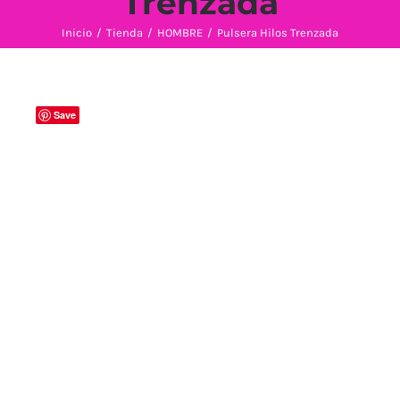
Trenzada
Inicio
/
Tienda
/
HOMBRE
/
Pulsera Hilos Trenzada
Save