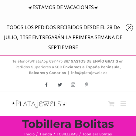
Saltar
Teléfono/WhatsApp 697 475 867
GASTOS DE ENVÍO GRATIS
en
Pedidos Superiores a 50€
Enviamos a España Península,
al
Baleares y Canarias
|
info@platajewels.es
contenido
Facebook
Twitter
Instagram
Pinterest
Tobillera Bolitas
Inicio
/
Tienda
/
TOBILLERAS
/
Tobillera Bolitas