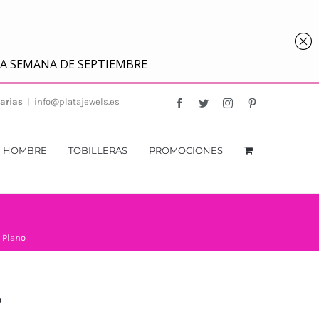
arias
|
info@platajewels.es
Facebook
Twitter
Instagram
Pinterest
HOMBRE
TOBILLERAS
PROMOCIONES
 Plano
o