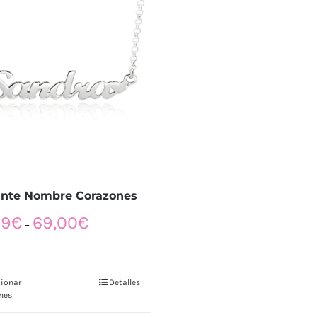
ante Nombre Corazones
99
€
69,00
€
–
cionar
Detalles
nes